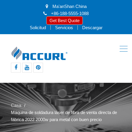
Ma'anShan China
+86-188-5555-1088
Get Best Quote
Solicitud
Servicios
Descargar
Facebook
Youtube
pinterest
Casa
Máquina de soldadura láser de fibra de venta directa de
fábrica 2022 2000w para metal con buen precio