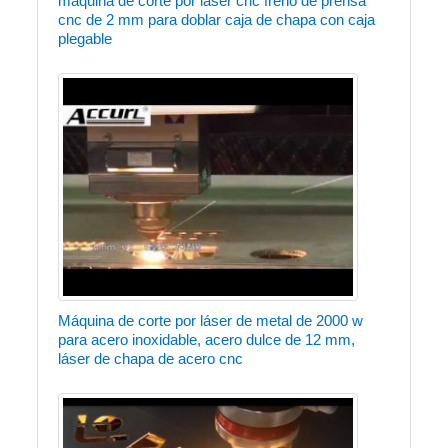
máquina de corte por láser cnc freno de prensa
cnc de 2 mm para doblar caja de chapa con caja
plegable
Máquina de corte por láser de metal de 2000 w
para acero inoxidable, acero dulce de 12 mm,
láser de chapa de acero cnc