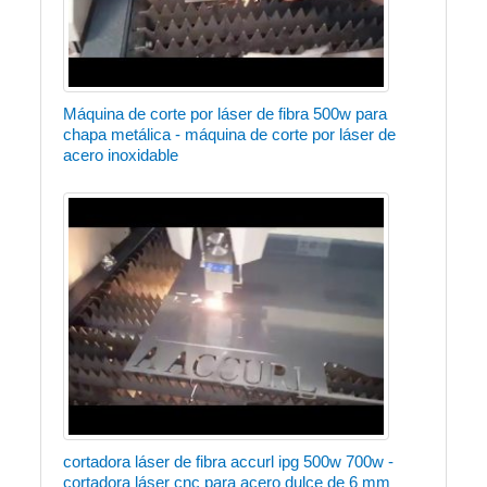
Máquina de corte por láser de fibra 500w para
chapa metálica - máquina de corte por láser de
acero inoxidable
cortadora láser de fibra accurl ipg 500w 700w -
cortadora láser cnc para acero dulce de 6 mm