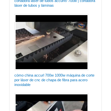
cortadora láser de tubos accurl® 700w | cortadora
láser de tubos y láminas
cómo china accurl 700w 1000w máquina de corte
por láser de cnc de chapa de fibra para acero
inoxidable