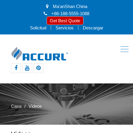
Ma'anShan China
+86-188-5555-1088
Get Best Quote
Solicitud
Servicios
Descargar
Facebook
Youtube
pinterest
Casa
Videos