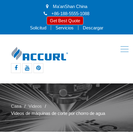
Ma'anShan China
+86-188-5555-1088
Get Best Quote
Solicitud
Servicios
Descargar
Facebook
Youtube
pinterest
Casa
Videos
Videos de máquinas de corte por chorro de agua