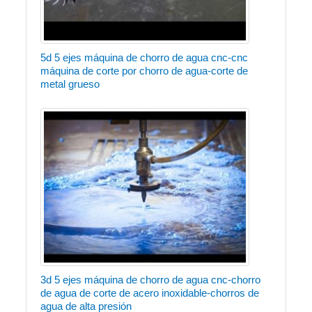
5d 5 ejes máquina de chorro de agua cnc-cnc
máquina de corte por chorro de agua-corte de
metal grueso
3d 5 ejes máquina de chorro de agua cnc-chorro
de agua de corte de acero inoxidable-chorros de
agua de alta presión