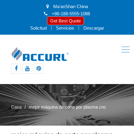
Ma'anShan China
+86-188-5555-1088
Get Best Quote
Solicitud
Servicios
Descargar
Facebook
Youtube
pinterest
Casa
mejor máquina de corte por plasma cnc