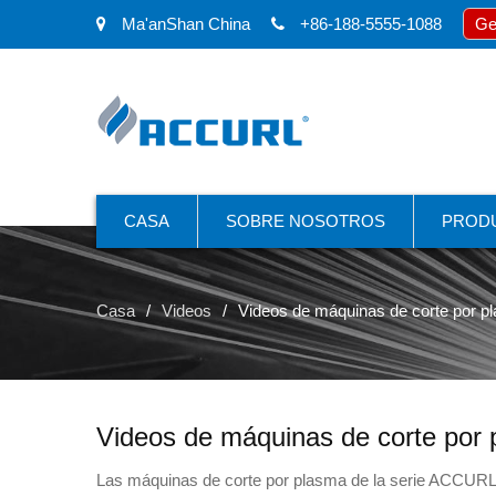
Ma'anShan China
+86-188-5555-1088
Ge
CASA
SOBRE NOSOTROS
PROD
Casa
Videos
Videos de máquinas de corte por p
Videos de máquinas de corte por
Las máquinas de corte por plasma de la serie ACCURL 