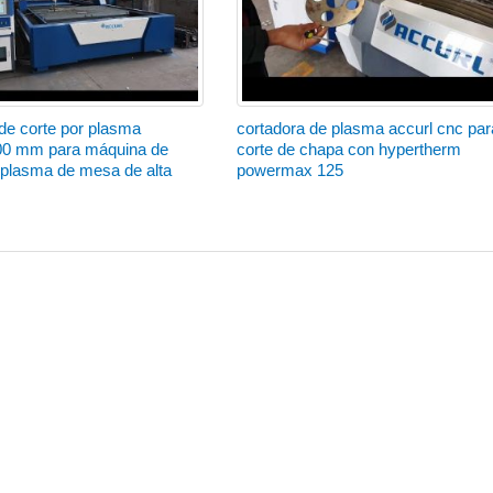
de corte por plasma
cortadora de plasma accurl cnc par
0 mm para máquina de
corte de chapa con hypertherm
 plasma de mesa de alta
powermax 125